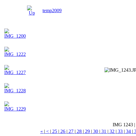
temp2009
IMG 1243
«
|
<
|
25
|
26
|
27
|
28
|
29
|
30
|
31
|
32
|
33
|
34
|