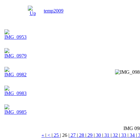
temp2009
IMG 09
«
|
<
|
25
|
26
|
27
|
28
|
29
|
30
|
31
|
32
|
33
|
34
|