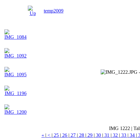
temp2009
IMG 1222
|
Tal
«
|
<
|
25
|
26
|
27
|
28
|
29
|
30
|
31
|
32
|
33
|
34
|