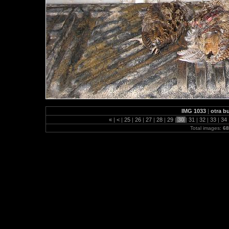
IMG 1033
|
otra b
«
|
<
|
25
|
26
|
27
|
28
|
29
|
30
|
31
|
32
|
33
|
34
Total images:
68