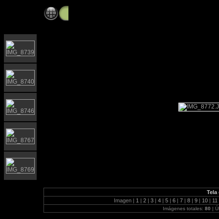
temporada2017
Tela
Imagen |
1
|
2
|
3
|
4
|
5
|
6
|
7
|
8
|
9
|
10
|
11
Imágenes totales:
80
| Ú