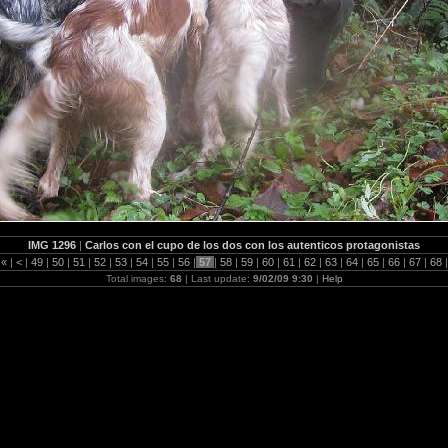
IMG 1296
|
Carlos con el cupo de los dos con los autenticos protagonistas
«
|
<
|
49
|
50
|
51
|
52
|
53
|
54
|
55
|
56
|
57
|
58
|
59
|
60
|
61
|
62
|
63
|
64
|
65
|
66
|
67
|
68
|
Total images:
68
| Last update:
9/02/09 9:30
|
Help