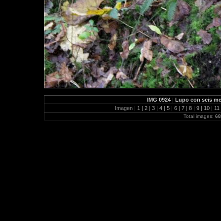
IMG 0924
|
Lupo con seis mes
Imagen |
1
|
2
|
3
|
4
|
5
|
6
|
7
|
8
|
9
|
10
|
11
Total images:
68