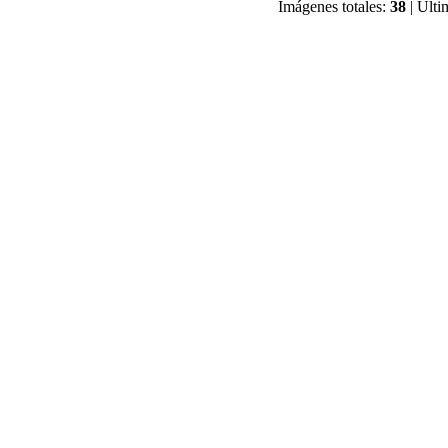
Imágenes totales:
38
| Últi