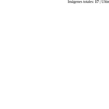
Imágenes totales:
17
| Últi